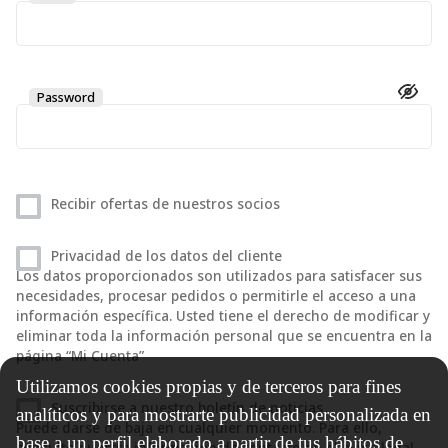
Password
Recibir ofertas de nuestros socios
Privacidad de los datos del cliente
Los datos proporcionados son utilizados para satisfacer sus
necesidades, procesar pedidos o permitirle el acceso a una
información específica. Usted tiene el derecho de modificar y
eliminar toda la información personal que se encuentra en la
página “Mi Cuenta”
Utilizamos cookies propias y de terceros para fines
Suscribirse a nuestro boletín de noticias
analíticos y para mostrarte publicidad personalizada en
Puede darse de baja en cualquier momento. Para ello,
base a un perfil elaborado a partir de tus hábitos de
consulte nuestra información de contacto en el aviso legal