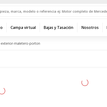
io
Campa virtual
Bajas y Tasación
Nosotros
exterior-maletero-porton