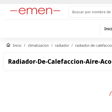
Inic
Inicio
/
climatizacion
/
radiador
/
radiador-de-calefacci
Radiador-De-Calefaccion-Aire-Ac