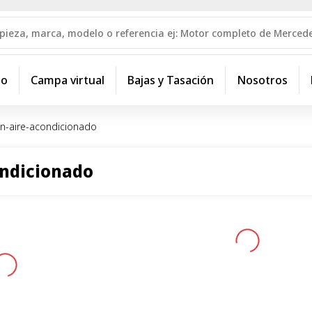
io
Campa virtual
Bajas y Tasación
Nosotros
on-aire-acondicionado
ondicionado