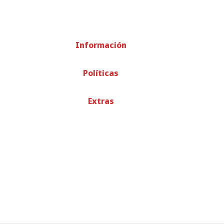
Información
Políticas
Extras
© TODOS LOS DERECHOS RESERVADOS
-
RECICLADOS EME