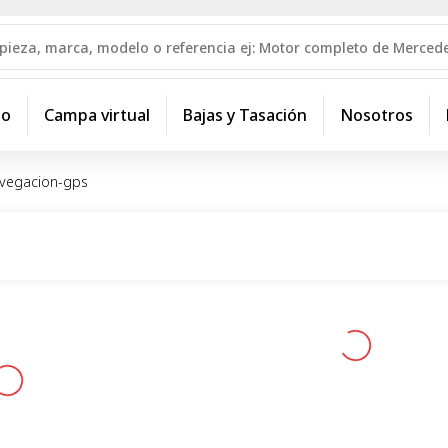
io
Campa virtual
Bajas y Tasación
Nosotros
avegacion-gps