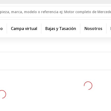
io
Campa virtual
Bajas y Tasación
Nosotros