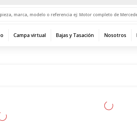
io
Campa virtual
Bajas y Tasación
Nosotros