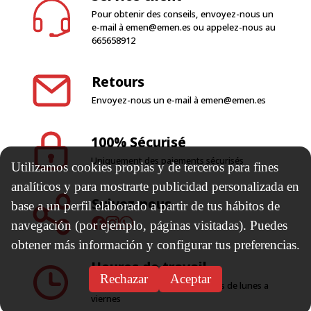
Pour obtenir des conseils, envoyez-nous un
e-mail à
emen@emen.es
ou appelez-nous au
665658912
Retours
Envoyez-nous un e-mail à
emen@emen.es
100% Sécurisé
Uniquement des paiements sécurisés
Utilizamos cookies propias y de terceros para fines
analíticos y para mostrarte publicidad personalizada en
Suivez-nous
base a un perfil elaborado a partir de tus hábitos de
navegación (por ejemplo, páginas visitadas). Puedes
obtener más información y configurar tus preferencias.
Heures de travail
Rechazar
Aceptar
08:00 14:00 y de 15:00 a 17:00 hrs de lunes a
viernes