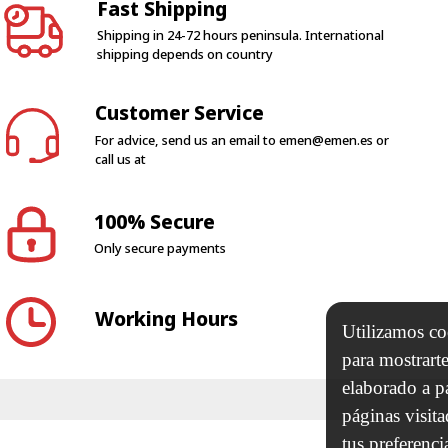
Shipping in 24-72 hours peninsula. International
shipping depends on country
Customer Service
For advice, send us an email to
emen@emen.es
or
call us at
100% Secure
Only secure payments
Working Hours
Utilizamos coo
para mostrarte
elaborado a p
páginas visit
tus preferenci