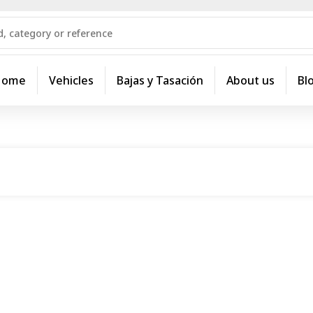
Home
Vehicles
Bajas y Tasación
About us
Bl
Fast Shipping