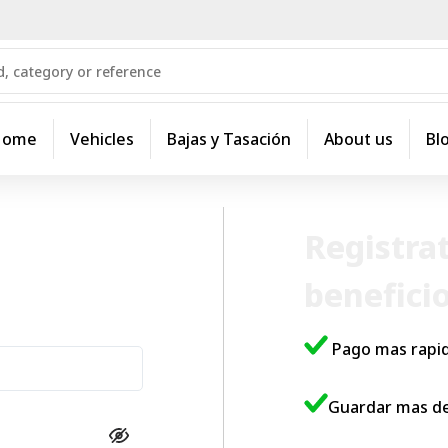
Home
Vehicles
Bajas y Tasación
About us
Bl
Registrat
benefici
Pago mas rapi
Guardar mas de