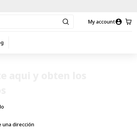
My account
og
e aqui y obten los
os
do
 una dirección